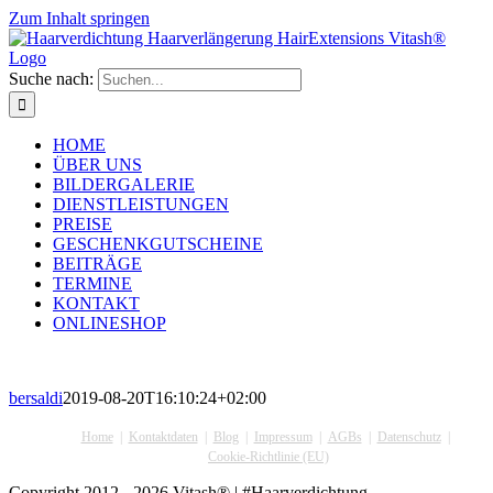
Zum Inhalt springen
Suche nach:
HOME
ÜBER UNS
BILDERGALERIE
DIENSTLEISTUNGEN
PREISE
GESCHENKGUTSCHEINE
BEITRÄGE
TERMINE
KONTAKT
ONLINESHOP
bersaldi
2019-08-20T16:10:24+02:00
Home
Kontaktdaten
Blog
Impressum
AGBs
Datenschutz
Cookie-Richtlinie (EU)
Copyright 2012 - 2026 Vitash® | #Haarverdichtung,