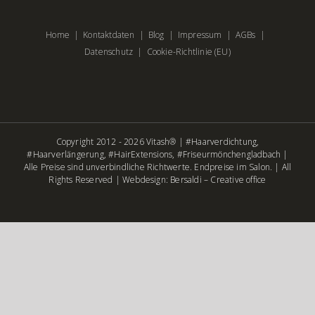
Home
Kontaktdaten
Blog
Impressum
AGBs
Datenschutz
Cookie-Richtlinie (EU)
Copyright 2012 - 2026 Vitash® | #Haarverdichtung,
#Haarverlängerung, #HairExtensions, #Friseurmönchengladbach |
Alle Preise sind unverbindliche Richtwerte. Endpreise im Salon. | All
Rights Reserved |
Webdesign: Bersaldi – Creative office