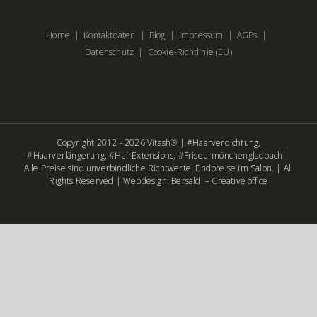
Home
Kontaktdaten
Blog
Impressum
AGBs
Datenschutz
Cookie-Richtlinie (EU)
Copyright 2012 - 2026 Vitash® | #Haarverdichtung,
#Haarverlängerung, #HairExtensions, #Friseurmönchengladbach |
Alle Preise sind unverbindliche Richtwerte. Endpreise im Salon. | All
Rights Reserved |
Webdesign: Bersaldi – Creative office