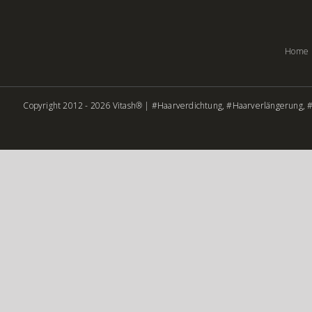
Home
Copyright 2012 - 2026 Vitash® | #Haarverdichtung, #Haarverlängerung, #H