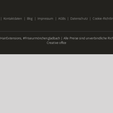
Kontaktdaten
Blog
Impressum
AGBs
Datenschutz
Cookie-Richtli
airExtensions, #Friseurmönchengladbach | Alle Preise sind unverbindliche Rich
Creative office