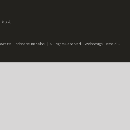
nie (EU)
twerte. Endpreise im Salon. | All Rights Reserved |
Webdesign: Bersaldi –