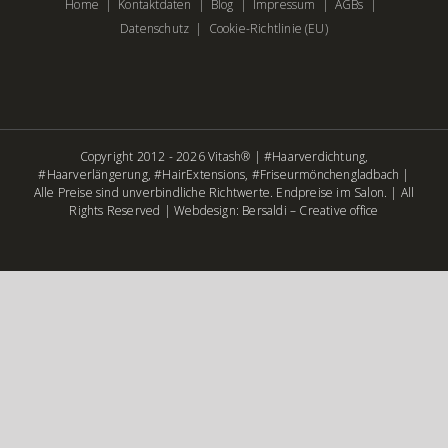
Home
Kontaktdaten
Blog
Impressum
AGBs
Datenschutz
Cookie-Richtlinie (EU)
Copyright 2012 - 2026 Vitash® | #Haarverdichtung,
#Haarverlängerung, #HairExtensions, #Friseurmönchengladbach |
Alle Preise sind unverbindliche Richtwerte. Endpreise im Salon. | All
Rights Reserved |
Webdesign: Bersaldi – Creative office