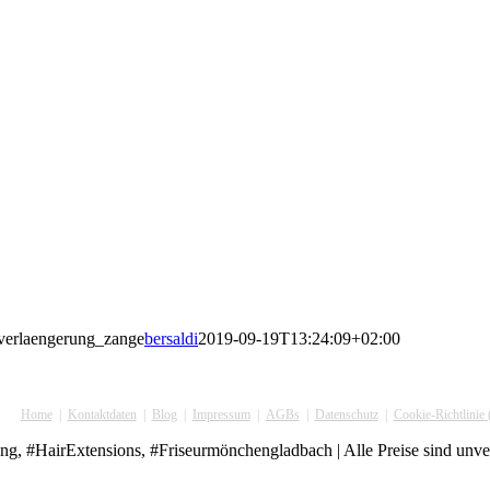
verlaengerung_zange
bersaldi
2019-09-19T13:24:09+02:00
Home
Kontaktdaten
Blog
Impressum
AGBs
Datenschutz
Cookie-Richtlinie
, #HairExtensions, #Friseurmönchengladbach | Alle Preise sind unverb