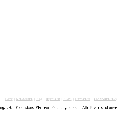
Home
Kontaktdaten
Blog
Impressum
AGBs
Datenschutz
Cookie-Richtlinie
, #HairExtensions, #Friseurmönchengladbach | Alle Preise sind unverb